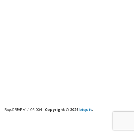
BiqsDR!VE v1.106-004 -
Copyright © 2026
biqs it
.